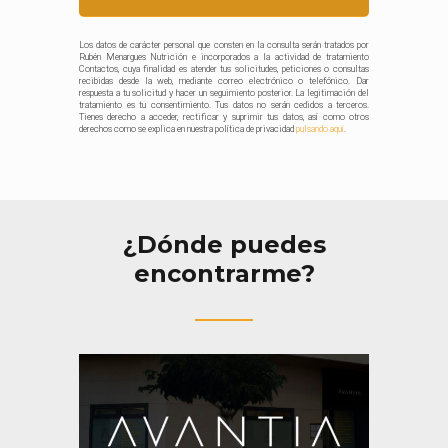
Los datos de carácter personal que consten en la consulta serán tratados por
Rubén Menargues Nutrición e incorporados a la actividad de tratamiento
Contactos, cuya finalidad es atender tus solicitudes, peticiones o consultas
recibidas desde la web, mediante correo electrónico o telefónico. Dar
respuesta a tu solicitud y hacer un seguimiento posterior. La legitimación del
tratamiento es tu consentimiento. Tus datos no serán cedidos a terceros.
Tienes derecho a acceder, rectificar y suprimir tus datos, así como otros
derechos como se explica en nuestra política de privacidad
pulsando aquí
.
¿Dónde puedes
encontrarme?