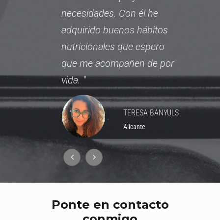
necesidades. Con él he
d
adquirido buenos hábitos
v
nutricionales que espero
c
que me acompañen de por
R
vida.
TERESA BANYULS
Alicante
Ponte en contacto
conmigo