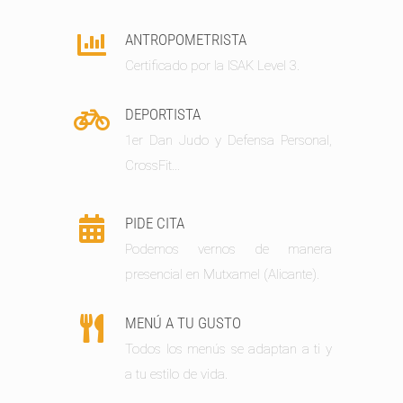
ANTROPOMETRISTA
Certificado por la ISAK Level 3.
DEPORTISTA
1er Dan Judo y Defensa Personal,
CrossFit…
PIDE CITA
Podemos vernos de manera
presencial en Mutxamel (Alicante).
MENÚ A TU GUSTO
Todos los menús se adaptan a ti y
a tu estilo de vida.