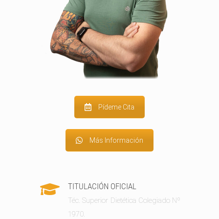
Pídeme Cita
Más Información
TITULACIÓN OFICIAL
Téc. Superior Dietética Colegiado Nº
1970.