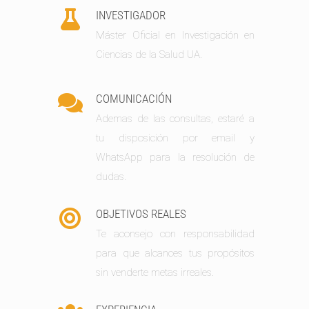
INVESTIGADOR
Máster Oficial en Investigación en
Ciencias de la Salud UA.
COMUNICACIÓN
Ademas de las consultas, estaré a
tu disposición por email y
WhatsApp para la resolución de
dudas.
OBJETIVOS REALES
Te aconsejo con responsabilidad
para que alcances tus propósitos
sin venderte metas irreales.