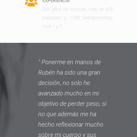
EXPERIENCIA
Seis años de consulta, más de 600
pacientes y 1500 antropometrías
nivel 1 y 2.
Ponerme en manos de
Rubén ha sido una gran
e
decisión, no solo he
q
avanzado mucho en mi
e
objetivo de perder peso, si
f
no que además me ha
m
hecho reflexionar mucho
d
sobre mi cuerpo y sus
r